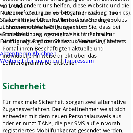
während andere uns helfen, diese Website und die
anbieten.
Nutzererfahrung zu verbessern (Tracking Cookies).
Für einen Zeitraum von 10 Jahren stehen Ihren
Sie können selbst entscheiden, ob Sie die Cookies
Beschäftigten Brutto/Netto-Abrechnungen,
zulassen möchten. Bitte beachten Sie, dass bei
Lohnsteuerbescheinigungen und
einer Ablehnung womöglich nicht mehr alle
Sozialversicherungsnachweise im Portal zur
Funktionalitäten der Seite zur Verfügung stehen.
Verfügung. Ergänzend dazu können Sie über das
Portal ihren Beschäftigten aktuelle und
Akzeptieren
Ablehnen
individuelle Hinweise direkt über das
Weitere Informationen
|
Impressum
Lohnprogramm bereitstellen.
Sicherheit
Für maximale Sicherheit sorgen zwei alternative
Zugangsverfahren. Der Arbeitnehmer weist sich
entweder mit dem neuen Personalausweis aus
oder er nutzt TANs, die per SMS auf ein vorab
registriertes Mobilfunkgerät gesendet werden.