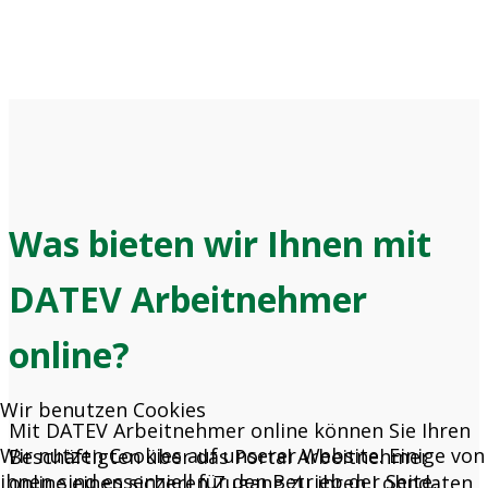
Was bieten wir Ihnen mit
DATEV Arbeitnehmer
online?
Wir benutzen Cookies
Mit DATEV Arbeitnehmer online können Sie Ihren
Wir nutzen Cookies auf unserer Website. Einige von
Beschäftigten über das Portal Arbeitnehmer
ihnen sind essenziell für den Betrieb der Seite,
online einen sicheren Zugang zu ihren Lohndaten